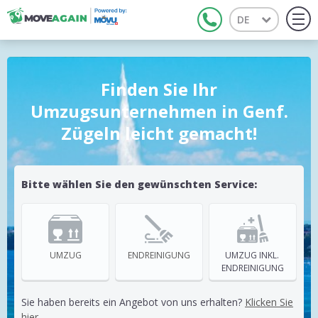
DE
Tog
navi
Finden Sie Ihr
Umzugsunternehmen in Genf.
Zügeln leicht gemacht!
Bitte wählen Sie den gewünschten Service:
UMZUG
ENDREINIGUNG
UMZUG INKL. 
ENDREINIGUNG
Sie haben bereits ein Angebot von uns erhalten?
Klicken Sie
hier