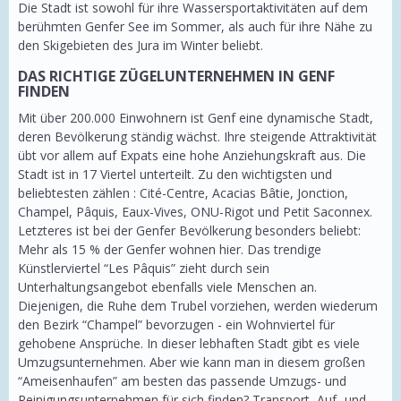
Die Stadt ist sowohl für ihre Wassersportaktivitäten auf dem
berühmten Genfer See im Sommer, als auch für ihre Nähe zu
den Skigebieten des Jura im Winter beliebt.
DAS RICHTIGE ZÜGELUNTERNEHMEN IN GENF
FINDEN
Mit über 200.000 Einwohnern ist Genf eine dynamische Stadt,
deren Bevölkerung ständig wächst. Ihre steigende Attraktivität
übt vor allem auf Expats eine hohe Anziehungskraft aus. Die
Stadt ist in 17 Viertel unterteilt. Zu den wichtigsten und
beliebtesten zählen : Cité-Centre, Acacias Bâtie, Jonction,
Champel, Pâquis, Eaux-Vives, ONU-Rigot und Petit Saconnex.
Letzteres ist bei der Genfer Bevölkerung besonders beliebt:
Mehr als 15 % der Genfer wohnen hier. Das trendige
Künstlerviertel “Les Pâquis” zieht durch sein
Unterhaltungsangebot ebenfalls viele Menschen an.
Diejenigen, die Ruhe dem Trubel vorziehen, werden wiederum
den Bezirk “Champel” bevorzugen - ein Wohnviertel für
gehobene Ansprüche. In dieser lebhaften Stadt gibt es viele
Umzugsunternehmen. Aber wie kann man in diesem großen
“Ameisenhaufen” am besten das passende Umzugs- und
Reinigungsunternehmen für sich finden? Transport, Auf- und