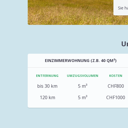
Sie h
U
EINZIMMERWOHNUNG (Z.B. 40 QM²)
ENTFERNUNG
UMZUGSVOLUMEN
KOSTEN
bis 30 km
5 m³
CHF800
120 km
5 m³
CHF1000