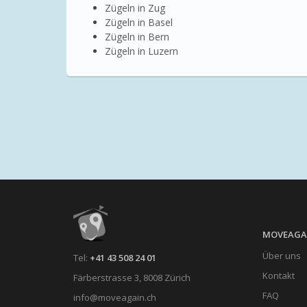
Zügeln in Zug
Zügeln in Basel
Zügeln in Bern
Zügeln in Luzern
MOVEAGA
Über uns
Tel:
+41 43 508 24 01
Kontakt
Färberstrasse 3, 8008 Zürich
FAQ
info@moveagain.ch