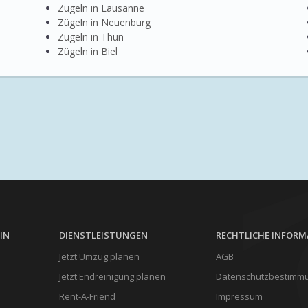
Zügeln in Lausanne
Zügeln in Neuenburg
Zügeln in Thun
Zügeln in Biel
IN
DIENSTLEISTUNGEN
RECHTLICHE INFOR
Jetzt Umzug planen
AGB
Jetzt Endreinigung planen
Datenschutzbestimm
Rent-A-Friend
Impressum