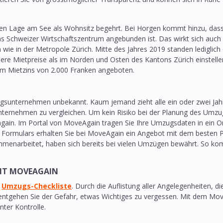
ven Lage am See als Wohnsitz begehrt. Bei Horgen kommt hinzu, dass
 Schweizer Wirtschaftszentrum angebunden ist. Das wirkt sich auch au
wie in der Metropole Zürich. Mitte des Jahres 2019 standen lediglic
e Mietpreise als im Norden und Osten des Kantons Zürich einstell
nem Mietzins von 2.000 Franken angeboten.
gsunternehmen unbekannt. Kaum jemand zieht alle ein oder zwei Jahr
ternehmen zu vergleichen. Um kein Risiko bei der Planung des Umzug
gain. Im Portal von MoveAgain tragen Sie Ihre Umzugsdaten in ein O
Formulars erhalten Sie bei MoveAgain ein Angebot mit dem besten Prei
narbeitet, haben sich bereits bei vielen Umzügen bewährt. So komm
MIT MOVEAGAIN
e
Umzugs-Checkliste
. Durch die Auflistung aller Angelegenheiten, d
n, entgehen Sie der Gefahr, etwas Wichtiges zu vergessen. Mit dem 
ter Kontrolle.