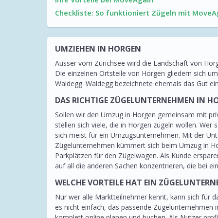
Checkliste: So funktioniert Zügeln mit MoveA
UMZIEHEN IN HORGEN
Ausser vom Zürichsee wird die Landschaft von Hor
Die einzelnen Ortsteile von Horgen gliedern sich um
Waldegg. Waldegg bezeichnete ehemals das Gut eine
DAS RICHTIGE ZÜGELUNTERNEHMEN IN H
Sollen wir den Umzug in Horgen gemeinsam mit pr
stellen sich viele, die in Horgen zügeln wollen. 
sich meist für ein Umzugsunternehmen. Mit der Unt
Zügelunternehmen kümmert sich beim Umzug in Hor
Parkplätzen für den Zügelwagen. Als Kunde ersparen
auf all die anderen Sachen konzentrieren, die bei
WELCHE VORTEILE HAT EIN ZÜGELUNTER
Nur wer alle Marktteilnehmer kennt, kann sich für 
es nicht einfach, das passende Zügelunternehmen 
komplett online planen und buchen. Als Nutzer pro