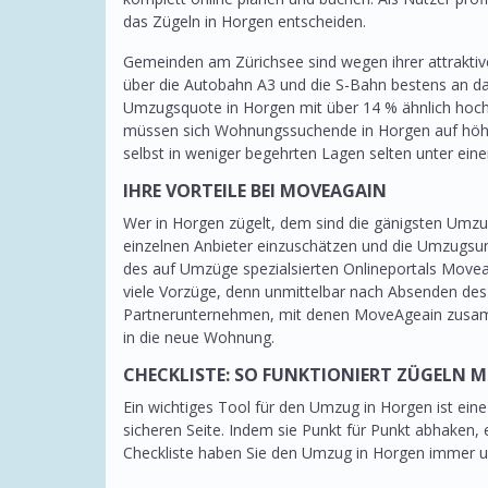
das Zügeln in Horgen entscheiden.
Gemeinden am Zürichsee sind wegen ihrer attrakti
über die Autobahn A3 und die S-Bahn bestens an das
Umzugsquote in Horgen mit über 14 % ähnlich hoch 
müssen sich Wohnungssuchende in Horgen auf höher
selbst in weniger begehrten Lagen selten unter ei
IHRE VORTEILE BEI MOVEAGAIN
Wer in Horgen zügelt, dem sind die gänigsten Umzu
einzelnen Anbieter einzuschätzen und die Umzugsun
des auf Umzüge spezialsierten Onlineportals Movea
viele Vorzüge, denn unmittelbar nach Absenden des 
Partnerunternehmen, mit denen MoveAgeain zusamme
in die neue Wohnung.
CHECKLISTE: SO FUNKTIONIERT ZÜGELN 
Ein wichtiges Tool für den Umzug in Horgen ist ein
sicheren Seite. Indem sie Punkt für Punkt abhake
Checkliste haben Sie den Umzug in Horgen immer un