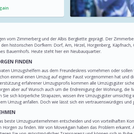
gain
gen vom Zimmerberg und der Albis Bergkette geprägt. Der Zimmerber
 den historischen Dorfkern: Dorf, Arn, Hirzel, Horgenberg, Käpfnach, 
s Bauernhofs. Heute steht hier ein Neubauquartier.
ORGEN FINDEN
ivaten Umzugshelfern aus dem Freundeskreis vornehmen oder sollen 
Wer schon einmal einen Umzug auf eigene Faust vorgenommen hat und d
erstützung erfahrener Umzugsprofis kommen alle Umzügsgüter sicher
gen aber auf Wunsch auch um die Endreinigung der Wohnung, die M
 Sie sich körperliche Strapazen, wissen ihre Umzugsgüter umsichtig
 einem Umzug anfallen. Doch wie lässt sich ein vertrauenswürdiges u
NEHMEN
das beste Umzugsunternehmen entscheiden und von vorteilhaften Kondi
in Horgen zu finden. Wir von MoveAgain haben das Problem erkannt
fitieren Sie von grösstmöglicher Transparenz und können sich in Ruh